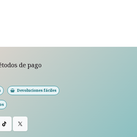
étodos de pago
s
Devoluciones fáciles
os