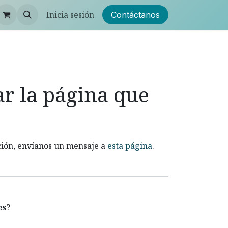
Inicia sesión
Contáctanos
r la página que
ción, envíanos un mensaje a
esta página
.
es
?