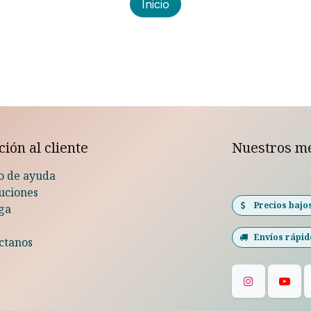
Inicio
ión al cliente
Nuestros m
o de ayuda
uciones
Precios bajo
ga
Envíos rápid
ctanos